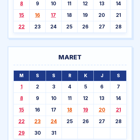
8
9
10
11
12
13
14
15
16
17
18
19
20
21
22
23
24
25
26
27
28
MARET
M
S
S
R
K
J
S
1
2
3
4
5
6
7
8
9
10
11
12
13
14
15
16
17
18
19
20
21
22
23
24
25
26
27
28
29
30
31