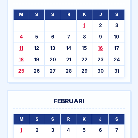
M
S
S
R
K
J
S
1
2
3
4
5
6
7
8
9
10
11
12
13
14
15
16
17
18
19
20
21
22
23
24
25
26
27
28
29
30
31
FEBRUARI
M
S
S
R
K
J
S
1
2
3
4
5
6
7