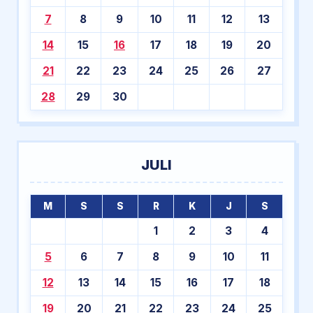
7
8
9
10
11
12
13
14
15
16
17
18
19
20
21
22
23
24
25
26
27
28
29
30
JULI
M
S
S
R
K
J
S
1
2
3
4
5
6
7
8
9
10
11
12
13
14
15
16
17
18
19
20
21
22
23
24
25