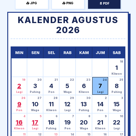
📥 JPG
📥 PNG
📄 PDF
KALENDER AGUSTUS
2026
MIN
SEN
SEL
RAB
KAM
JUM
SAB
18
1
Kliwon
19
20
21
22
23
24
25
2
3
4
5
6
7
8
Legi
Pahing
Pon
Wage
Kliwon
Legi
Pahing
26
27
28
29
30
2
3
9
10
11
12
13
14
15
Pon
Wage
Kliwon
Legi
Pahing
Pon
Wage
4
5
6
7
8
9
10
16
17
18
19
20
21
22
Kliwon
Legi
Pahing
Pon
Wage
Kliwon
Legi
11
12
13
14
15
16
17