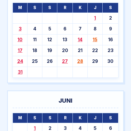
M
S
S
R
K
J
S
1
2
3
4
5
6
7
8
9
10
11
12
13
14
15
16
17
18
19
20
21
22
23
24
25
26
27
28
29
30
31
JUNI
M
S
S
R
K
J
S
1
2
3
4
5
6