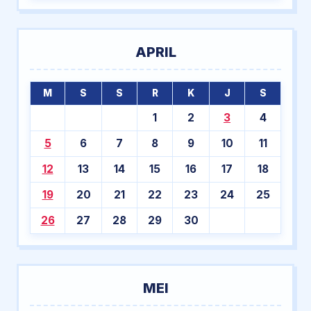
APRIL
M
S
S
R
K
J
S
1
2
3
4
5
6
7
8
9
10
11
12
13
14
15
16
17
18
19
20
21
22
23
24
25
26
27
28
29
30
MEI