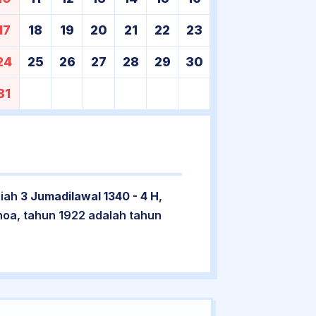
17
18
19
20
21
22
23
24
25
26
27
28
29
30
31
riah
3 Jumadilawal 1340 - 4 H
,
hoa, tahun 1922 adalah tahun