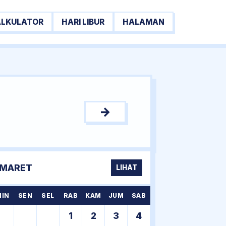
ALKULATOR
HARI LIBUR
HALAMAN
→
MARET
LIHAT
MIN
SEN
SEL
RAB
KAM
JUM
SAB
1
2
3
4