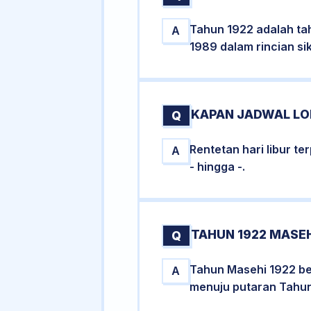
Tahun 1922 adalah ta
A
1989 dalam rincian si
KAPAN JADWAL LON
Q
Rentetan hari libur t
A
- hingga -.
TAHUN 1922 MASEH
Q
Tahun Masehi 1922 ber
A
menuju putaran Tahun 