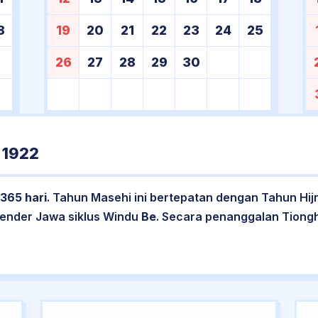
8
19
20
21
22
23
24
25
26
27
28
29
30
 1922
365 hari
. Tahun Masehi ini bertepatan dengan Tahun Hij
lender Jawa siklus Windu
Be
. Secara penanggalan Tiong