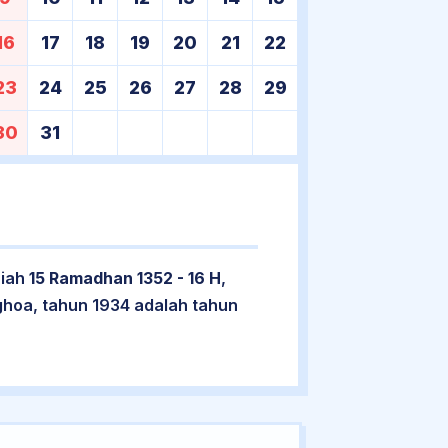
16
17
18
19
20
21
22
23
24
25
26
27
28
29
30
31
riah
15 Ramadhan 1352 - 16 H
,
ghoa, tahun 1934 adalah tahun