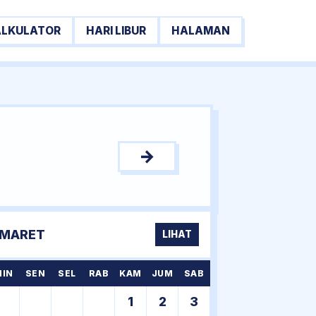
ALKULATOR
HARI LIBUR
HALAMAN
→
MARET
LIHAT
MIN
SEN
SEL
RAB
KAM
JUM
SAB
1
2
3