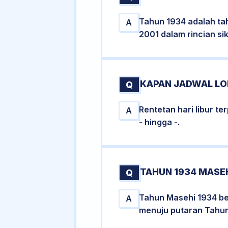
Tahun 1934 adalah ta
A
2001 dalam rincian si
KAPAN JADWAL LON
Q
Rentetan hari libur t
A
- hingga -.
TAHUN 1934 MASEH
Q
Tahun Masehi 1934 be
A
menuju putaran Tahun 