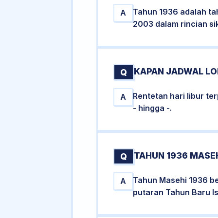
Tahun 1936 adalah ta
A
2003 dalam rincian si
KAPAN JADWAL LON
Q
Rentetan hari libur t
A
- hingga -.
TAHUN 1936 MASEH
Q
Tahun Masehi 1936 be
A
putaran Tahun Baru Is