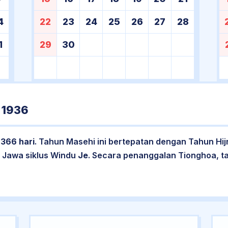
4
22
23
24
25
26
27
28
1
29
30
 1936
l
366 hari
. Tahun Masehi ini bertepatan dengan Tahun Hij
 Jawa siklus Windu
Je
. Secara penanggalan Tionghoa, t