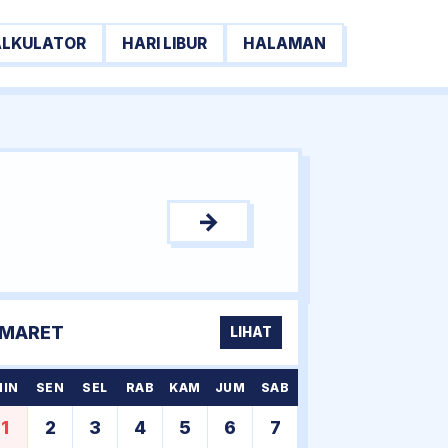
ALKULATOR
HARI LIBUR
HALAMAN
→
MARET
LIHAT
MIN
SEN
SEL
RAB
KAM
JUM
SAB
1
2
3
4
5
6
7