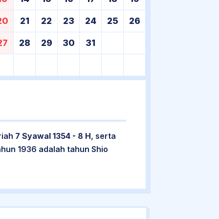
20
21
22
23
24
25
26
27
28
29
30
31
riah
7 Syawal 1354 - 8 H
, serta
ahun 1936 adalah tahun Shio