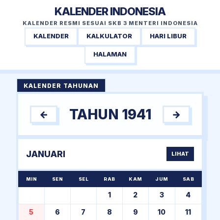
KALENDER INDONESIA
KALENDER RESMI SESUAI SKB 3 MENTERI INDONESIA
KALENDER
KALKULATOR
HARI LIBUR
HALAMAN
KALENDER TAHUNAN
TAHUN 1941
←
→
JANUARI
LIHAT
MIN
SEN
SEL
RAB
KAM
JUM
SAB
1
2
3
4
5
6
7
8
9
10
11