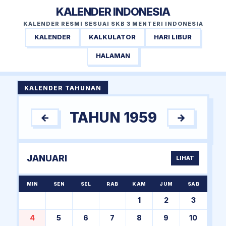
KALENDER INDONESIA
KALENDER RESMI SESUAI SKB 3 MENTERI INDONESIA
KALENDER
KALKULATOR
HARI LIBUR
HALAMAN
KALENDER TAHUNAN
TAHUN 1959
←
→
JANUARI
LIHAT
MIN
SEN
SEL
RAB
KAM
JUM
SAB
1
2
3
4
5
6
7
8
9
10