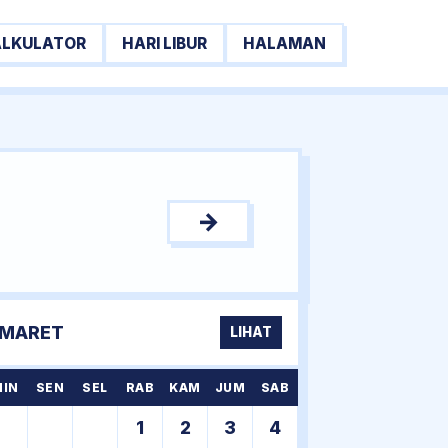
ALKULATOR
HARI LIBUR
HALAMAN
→
MARET
LIHAT
MIN
SEN
SEL
RAB
KAM
JUM
SAB
1
2
3
4