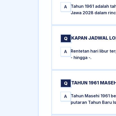
Tahun 1961 adalah ta
A
Jawa 2028 dalam rinci
KAPAN JADWAL LON
Q
Rentetan hari libur te
A
- hingga -.
TAHUN 1961 MASEH
Q
Tahun Masehi 1961 ber
A
putaran Tahun Baru Is