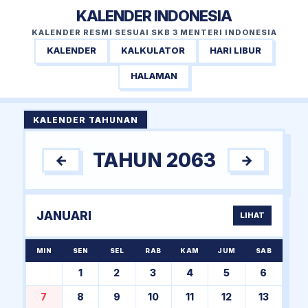
KALENDER INDONESIA
KALENDER RESMI SESUAI SKB 3 MENTERI INDONESIA
KALENDER
KALKULATOR
HARI LIBUR
HALAMAN
KALENDER TAHUNAN
TAHUN 2063
←
→
JANUARI
LIHAT
MIN
SEN
SEL
RAB
KAM
JUM
SAB
1
2
3
4
5
6
7
8
9
10
11
12
13