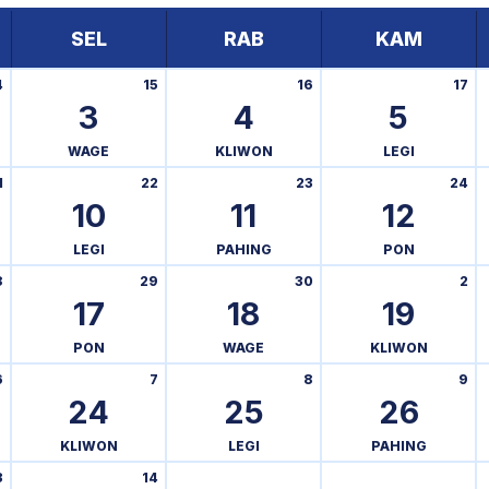
SEL
RAB
KAM
4
15
16
17
3
4
5
WAGE
KLIWON
LEGI
1
22
23
24
10
11
12
LEGI
PAHING
PON
8
29
30
2
17
18
19
PON
WAGE
KLIWON
6
7
8
9
24
25
26
KLIWON
LEGI
PAHING
3
14