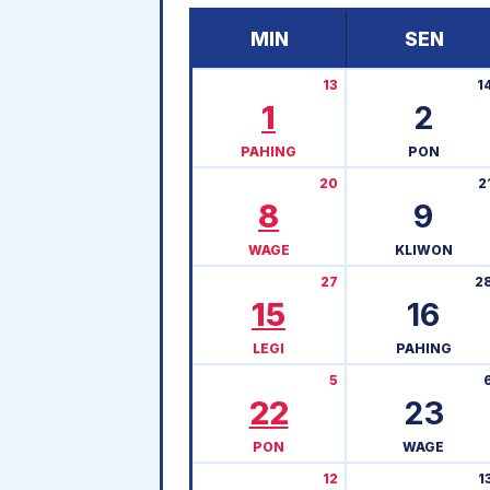
MIN
SEN
13
1
1
2
PAHING
PON
20
2
8
9
WAGE
KLIWON
27
2
15
16
LEGI
PAHING
5
22
23
PON
WAGE
12
1