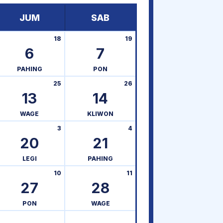
JUM
SAB
18
19
6
7
PAHING
PON
25
26
13
14
WAGE
KLIWON
3
4
20
21
LEGI
PAHING
10
11
27
28
PON
WAGE