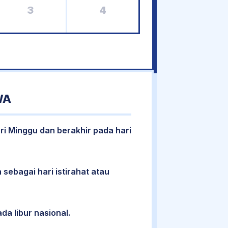
3
4
WA
ari Minggu dan berakhir pada hari
 sebagai hari istirahat atau
da libur nasional.