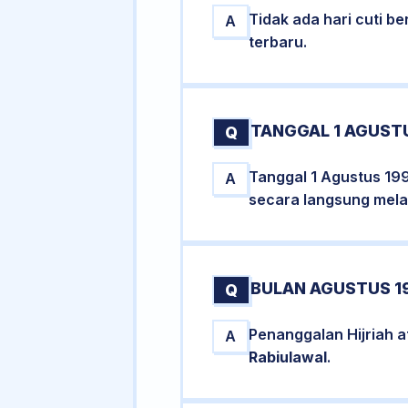
Tidak ada hari cuti 
A
terbaru.
TANGGAL 1 AGUSTU
Q
Tanggal 1 Agustus 199
A
secara langsung melal
BULAN AGUSTUS 19
Q
Penanggalan Hijriah 
A
Rabiulawal
.