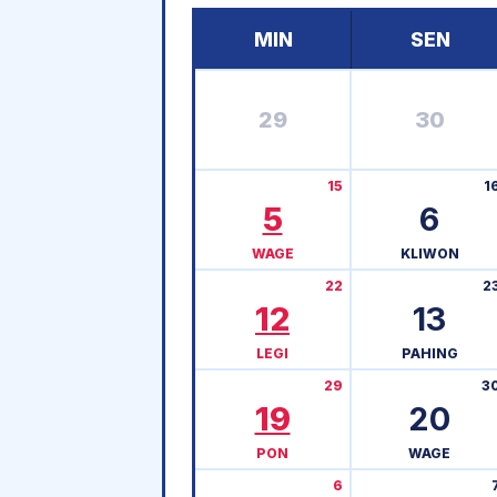
MIN
SEN
29
30
15
1
5
6
WAGE
KLIWON
22
2
12
13
LEGI
PAHING
29
3
19
20
PON
WAGE
6