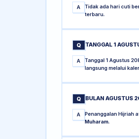
Tidak ada hari cuti 
A
terbaru.
TANGGAL 1 AGUSTU
Q
Tanggal 1 Agustus 20
A
langsung melalui kale
BULAN AGUSTUS 2
Q
Penanggalan Hijriah 
A
Muharam
.