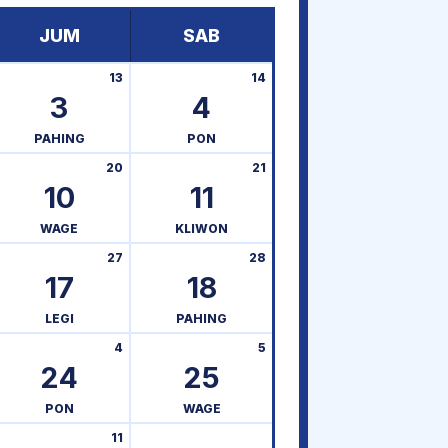
JUM
SAB
13
14
3
4
PAHING
PON
20
21
10
11
WAGE
KLIWON
27
28
17
18
LEGI
PAHING
4
5
24
25
PON
WAGE
11