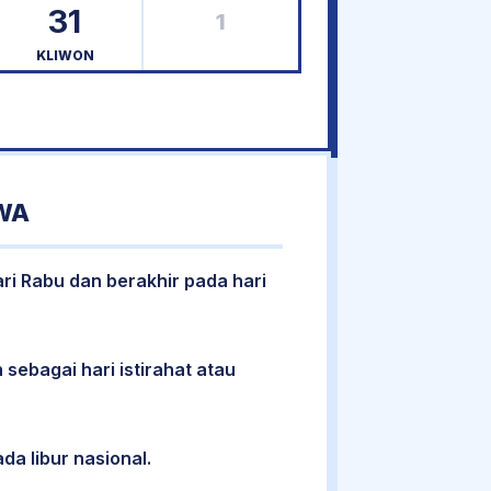
31
1
KLIWON
WA
ari Rabu dan berakhir pada hari
 sebagai hari istirahat atau
da libur nasional.