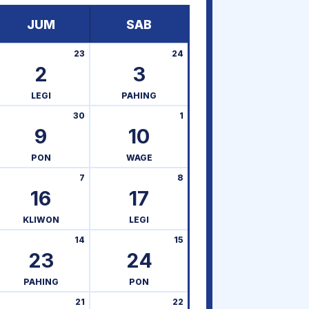
JUM
SAB
23
24
2
3
LEGI
PAHING
30
1
9
10
PON
WAGE
7
8
16
17
KLIWON
LEGI
14
15
23
24
PAHING
PON
21
22