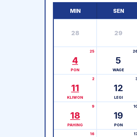
MIN
SEN
28
29
25
2
4
5
PON
WAGE
2
11
12
KLIWON
LEGI
9
1
18
19
PAHING
PON
16
1