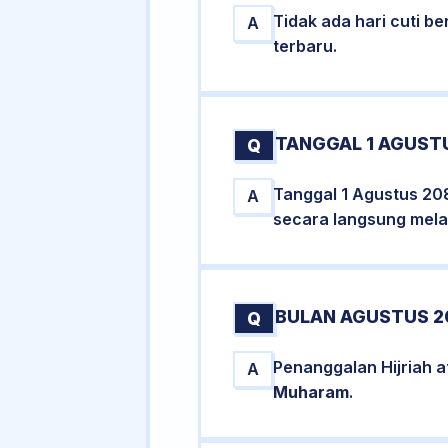
Tidak ada hari cuti 
A
terbaru.
TANGGAL 1 AGUSTU
Q
Tanggal 1 Agustus 20
A
secara langsung melal
BULAN AGUSTUS 2
Q
Penanggalan Hijriah 
A
Muharam
.