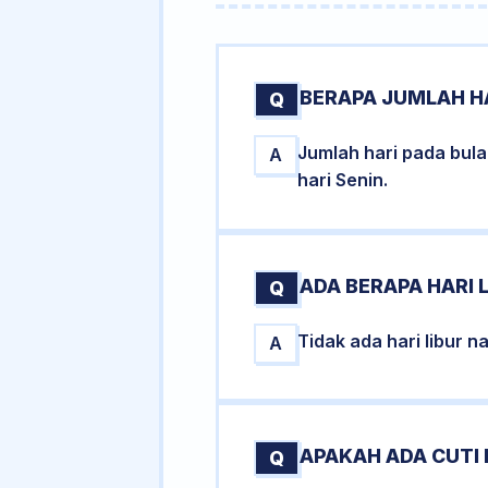
BERAPA JUMLAH HA
Q
Jumlah hari pada bula
A
hari Senin.
ADA BERAPA HARI L
Q
Tidak ada hari libur 
A
APAKAH ADA CUTI 
Q