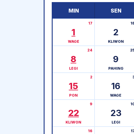
MIN
SEN
17
1
1
2
WAGE
KLIWON
24
2
8
9
LEGI
PAHING
2
15
16
PON
WAGE
9
1
22
23
KLIWON
LEGI
16
1