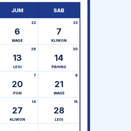
JUM
SAB
22
23
6
7
WAGE
KLIWON
29
30
13
14
LEGI
PAHING
7
8
20
21
PON
WAGE
14
15
27
28
KLIWON
LEGI