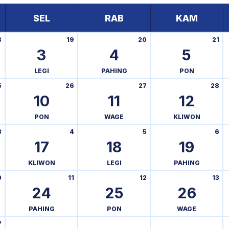
SEL
RAB
KAM
8
19
20
21
3
4
5
LEGI
PAHING
PON
5
26
27
28
10
11
12
PON
WAGE
KLIWON
3
4
5
6
17
18
19
KLIWON
LEGI
PAHING
0
11
12
13
24
25
26
PAHING
PON
WAGE
7