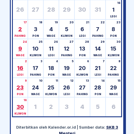
16
26
27
28
29
30
31
1
LEGI
17
18
19
20
21
22
23
2
3
4
5
6
7
8
PAHING
PON
WAGE
KLIWON
LEGI
PAHING
PON
24
25
26
27
28
29
30
9
10
11
12
13
14
15
WAGE
KLIWON
LEGI
PAHING
PON
WAGE
KLIWON
2
3
4
5
6
7
8
16
17
18
19
20
21
22
LEGI
PAHING
PON
WAGE
KLIWON
LEGI
PAHING
9
10
11
12
13
14
15
23
24
25
26
27
28
29
PON
WAGE
KLIWON
LEGI
PAHING
PON
WAGE
16
1
2
3
4
5
6
30
KLIWON
Diterbitkan oleh
Kalender.or.id
| Sumber data:
SKB 3
Menteri