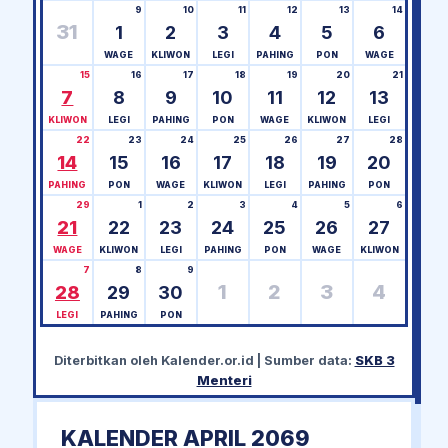
9
10
11
12
13
14
31
1
2
3
4
5
6
WAGE
KLIWON
LEGI
PAHING
PON
WAGE
15
16
17
18
19
20
21
7
8
9
10
11
12
13
KLIWON
LEGI
PAHING
PON
WAGE
KLIWON
LEGI
22
23
24
25
26
27
28
14
15
16
17
18
19
20
PAHING
PON
WAGE
KLIWON
LEGI
PAHING
PON
29
1
2
3
4
5
6
21
22
23
24
25
26
27
WAGE
KLIWON
LEGI
PAHING
PON
WAGE
KLIWON
7
8
9
1
2
3
4
28
29
30
LEGI
PAHING
PON
Diterbitkan oleh
Kalender.or.id
| Sumber data:
SKB 3
Menteri
KALENDER APRIL 2069