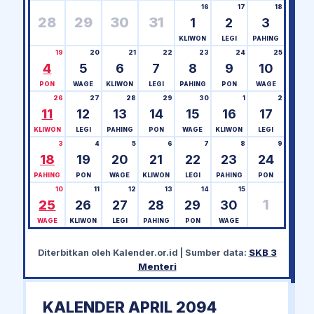
16
17
18
28
29
30
31
1
2
3
KLIWON
LEGI
PAHING
19
20
21
22
23
24
25
4
5
6
7
8
9
10
PON
WAGE
KLIWON
LEGI
PAHING
PON
WAGE
26
27
28
29
30
1
2
11
12
13
14
15
16
17
KLIWON
LEGI
PAHING
PON
WAGE
KLIWON
LEGI
3
4
5
6
7
8
9
18
19
20
21
22
23
24
PAHING
PON
WAGE
KLIWON
LEGI
PAHING
PON
10
11
12
13
14
15
1
25
26
27
28
29
30
WAGE
KLIWON
LEGI
PAHING
PON
WAGE
Diterbitkan oleh
Kalender.or.id
| Sumber data:
SKB 3
Menteri
KALENDER APRIL 2094