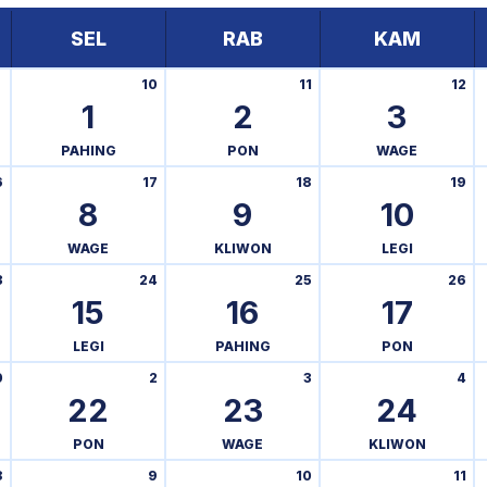
SEL
RAB
KAM
10
11
12
1
2
3
PAHING
PON
WAGE
6
17
18
19
8
9
10
WAGE
KLIWON
LEGI
3
24
25
26
15
16
17
LEGI
PAHING
PON
0
2
3
4
22
23
24
PON
WAGE
KLIWON
8
9
10
11