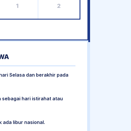
1
2
AWA
hari Selasa dan berakhir pada
 sebagai hari istirahat atau
 ada libur nasional.