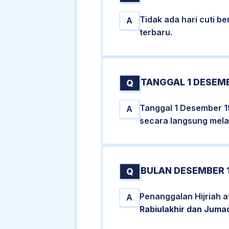
Tidak ada hari cuti 
A
terbaru.
TANGGAL 1 DESEMB
Q
Tanggal 1 Desember 1
A
secara langsung melal
BULAN DESEMBER 1
Q
Penanggalan Hijriah 
A
Rabiulakhir dan Juma