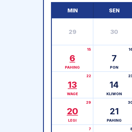
MIN
SEN
29
30
15
1
6
7
PAHING
PON
22
2
13
14
WAGE
KLIWON
29
3
20
21
LEGI
PAHING
7