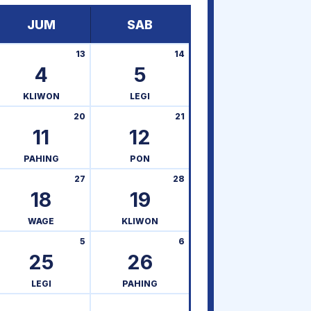
JUM
SAB
13
14
4
5
KLIWON
LEGI
20
21
11
12
PAHING
PON
27
28
18
19
WAGE
KLIWON
5
6
25
26
LEGI
PAHING