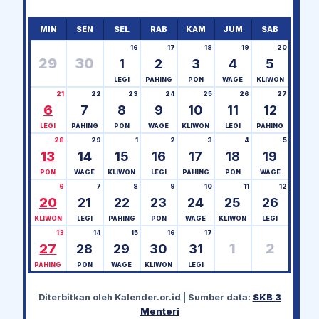
MIN
SEN
SEL
RAB
KAM
JUM
SAB
16
17
18
19
20
29
30
1
2
3
4
5
LEGI
PAHING
PON
WAGE
KLIWON
21
22
23
24
25
26
27
6
7
8
9
10
11
12
LEGI
PAHING
PON
WAGE
KLIWON
LEGI
PAHING
28
29
1
2
3
4
5
13
14
15
16
17
18
19
PON
WAGE
KLIWON
LEGI
PAHING
PON
WAGE
6
7
8
9
10
11
12
20
21
22
23
24
25
26
KLIWON
LEGI
PAHING
PON
WAGE
KLIWON
LEGI
13
14
15
16
17
1
2
27
28
29
30
31
PAHING
PON
WAGE
KLIWON
LEGI
Diterbitkan oleh
Kalender.or.id
| Sumber data:
SKB 3
Menteri