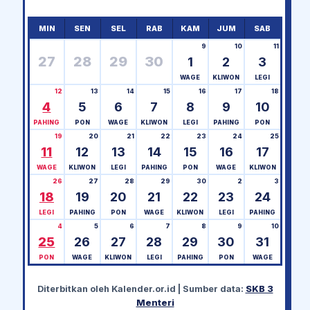
MIN
SEN
SEL
RAB
KAM
JUM
SAB
9
10
11
27
28
29
30
1
2
3
WAGE
KLIWON
LEGI
12
13
14
15
16
17
18
4
5
6
7
8
9
10
PAHING
PON
WAGE
KLIWON
LEGI
PAHING
PON
19
20
21
22
23
24
25
11
12
13
14
15
16
17
WAGE
KLIWON
LEGI
PAHING
PON
WAGE
KLIWON
26
27
28
29
30
2
3
18
19
20
21
22
23
24
LEGI
PAHING
PON
WAGE
KLIWON
LEGI
PAHING
4
5
6
7
8
9
10
25
26
27
28
29
30
31
PON
WAGE
KLIWON
LEGI
PAHING
PON
WAGE
Diterbitkan oleh
Kalender.or.id
| Sumber data:
SKB 3
Menteri