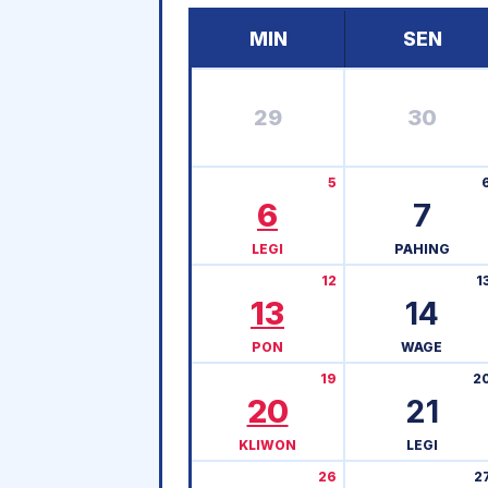
MIN
SEN
29
30
5
6
7
LEGI
PAHING
12
1
13
14
PON
WAGE
19
2
20
21
KLIWON
LEGI
26
2