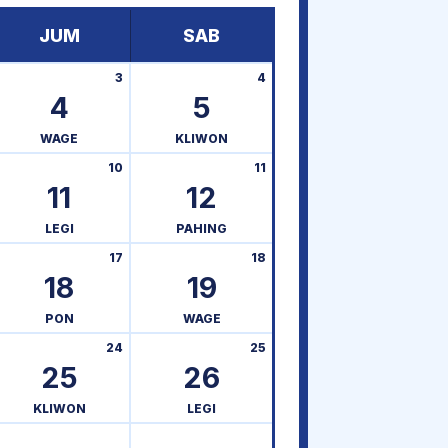
JUM
SAB
3
4
4
5
WAGE
KLIWON
10
11
11
12
LEGI
PAHING
17
18
18
19
PON
WAGE
24
25
25
26
KLIWON
LEGI