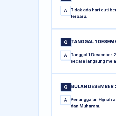
Tidak ada hari cuti 
A
terbaru.
TANGGAL 1 DESEMB
Q
Tanggal 1 Desember 2
A
secara langsung melal
BULAN DESEMBER 
Q
Penanggalan Hijriah 
A
dan Muharam
.