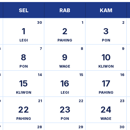
SEL
RAB
KAM
30
1
2
1
2
3
LEGI
PAHING
PON
6
7
8
9
8
9
10
PON
WAGE
KLIWON
3
14
15
16
15
16
17
KLIWON
LEGI
PAHING
0
21
22
23
22
23
24
PAHING
PON
WAGE
7
28
29
30