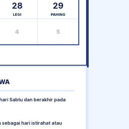
28
29
LEGI
PAHING
4
5
AWA
 hari Sabtu dan berakhir pada
 sebagai hari istirahat atau