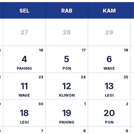
SEL
RAB
KAM
27
28
29
5
16
17
18
4
5
6
PAHING
PON
WAGE
2
23
24
25
11
12
13
WAGE
KLIWON
LEGI
9
30
1
2
18
19
20
LEGI
PAHING
PON
6
7
8
9