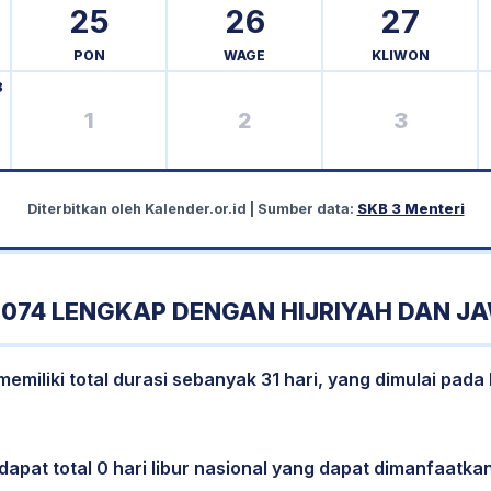
25
26
27
PON
WAGE
KLIWON
3
1
2
3
Diterbitkan oleh
Kalender.or.id
| Sumber data:
SKB 3 Menteri
074 LENGKAP DENGAN HIJRIYAH DAN J
miliki total durasi sebanyak 31 hari, yang dimulai pada
dapat total 0 hari libur nasional yang dapat dimanfaatkan