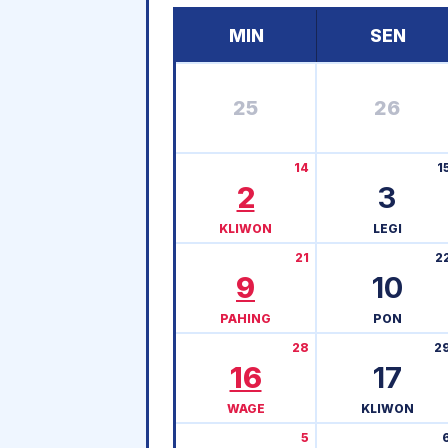
MIN
SEN
25
26
14
1
2
3
KLIWON
LEGI
21
2
9
10
PAHING
PON
28
2
16
17
WAGE
KLIWON
5