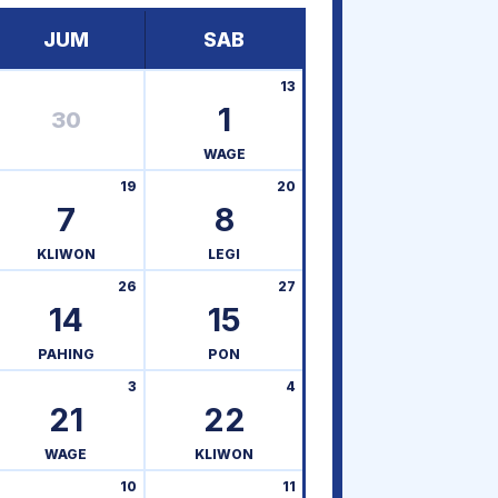
JUM
SAB
13
1
30
WAGE
19
20
7
8
KLIWON
LEGI
26
27
14
15
PAHING
PON
3
4
21
22
WAGE
KLIWON
10
11