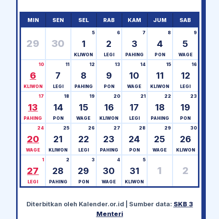
MIN
SEN
SEL
RAB
KAM
JUM
SAB
5
6
7
8
9
29
30
1
2
3
4
5
KLIWON
LEGI
PAHING
PON
WAGE
10
11
12
13
14
15
16
6
7
8
9
10
11
12
KLIWON
LEGI
PAHING
PON
WAGE
KLIWON
LEGI
17
18
19
20
21
22
23
13
14
15
16
17
18
19
PAHING
PON
WAGE
KLIWON
LEGI
PAHING
PON
24
25
26
27
28
29
30
20
21
22
23
24
25
26
WAGE
KLIWON
LEGI
PAHING
PON
WAGE
KLIWON
1
2
3
4
5
1
2
27
28
29
30
31
LEGI
PAHING
PON
WAGE
KLIWON
Diterbitkan oleh
Kalender.or.id
| Sumber data:
SKB 3
Menteri