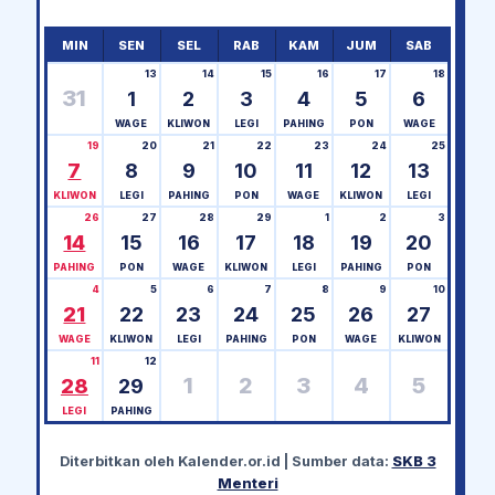
MIN
SEN
SEL
RAB
KAM
JUM
SAB
13
14
15
16
17
18
31
1
2
3
4
5
6
WAGE
KLIWON
LEGI
PAHING
PON
WAGE
19
20
21
22
23
24
25
7
8
9
10
11
12
13
KLIWON
LEGI
PAHING
PON
WAGE
KLIWON
LEGI
26
27
28
29
1
2
3
14
15
16
17
18
19
20
PAHING
PON
WAGE
KLIWON
LEGI
PAHING
PON
4
5
6
7
8
9
10
21
22
23
24
25
26
27
WAGE
KLIWON
LEGI
PAHING
PON
WAGE
KLIWON
11
12
1
2
3
4
5
28
29
LEGI
PAHING
Diterbitkan oleh
Kalender.or.id
| Sumber data:
SKB 3
Menteri