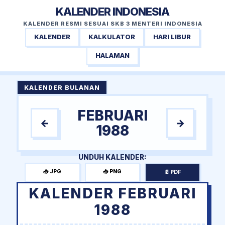
KALENDER INDONESIA
KALENDER RESMI SESUAI SKB 3 MENTERI INDONESIA
KALENDER
KALKULATOR
HARI LIBUR
HALAMAN
KALENDER BULANAN
FEBRUARI
←
→
1988
UNDUH KALENDER:
📥 JPG
📥 PNG
📄 PDF
KALENDER FEBRUARI
1988