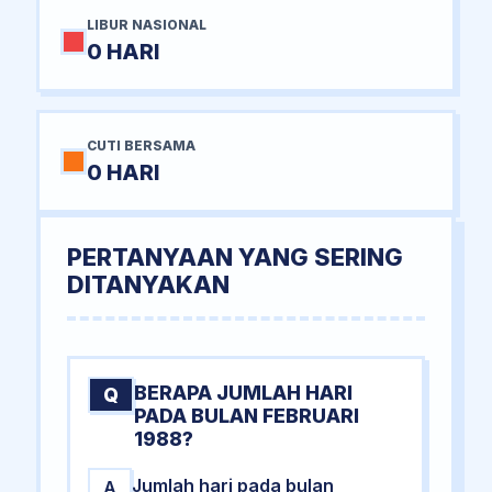
LIBUR NASIONAL
0 HARI
CUTI BERSAMA
0 HARI
PERTANYAAN YANG SERING
DITANYAKAN
BERAPA JUMLAH HARI
Q
PADA BULAN FEBRUARI
1988?
Jumlah hari pada bulan
A