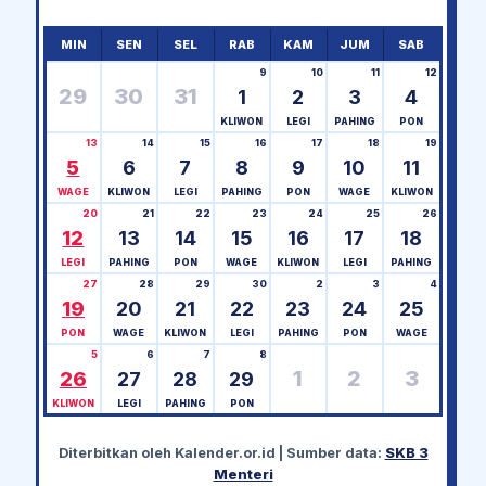
MIN
SEN
SEL
RAB
KAM
JUM
SAB
9
10
11
12
29
30
31
1
2
3
4
KLIWON
LEGI
PAHING
PON
13
14
15
16
17
18
19
5
6
7
8
9
10
11
WAGE
KLIWON
LEGI
PAHING
PON
WAGE
KLIWON
20
21
22
23
24
25
26
12
13
14
15
16
17
18
LEGI
PAHING
PON
WAGE
KLIWON
LEGI
PAHING
27
28
29
30
2
3
4
19
20
21
22
23
24
25
PON
WAGE
KLIWON
LEGI
PAHING
PON
WAGE
5
6
7
8
1
2
3
26
27
28
29
KLIWON
LEGI
PAHING
PON
Diterbitkan oleh
Kalender.or.id
| Sumber data:
SKB 3
Menteri