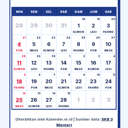
MIN
SEN
SEL
RAB
KAM
JUM
SAB
18
19
20
28
29
30
31
1
2
3
KLIWON
LEGI
PAHING
21
22
23
24
25
26
27
4
5
6
7
8
9
10
PON
WAGE
KLIWON
LEGI
PAHING
PON
WAGE
28
29
30
1
2
3
4
11
12
13
14
15
16
17
KLIWON
LEGI
PAHING
PON
WAGE
KLIWON
LEGI
5
6
7
8
9
10
11
18
19
20
21
22
23
24
PAHING
PON
WAGE
KLIWON
LEGI
PAHING
PON
12
13
14
15
1
2
3
25
26
27
28
WAGE
KLIWON
LEGI
PAHING
Diterbitkan oleh
Kalender.or.id
| Sumber data:
SKB 3
Menteri