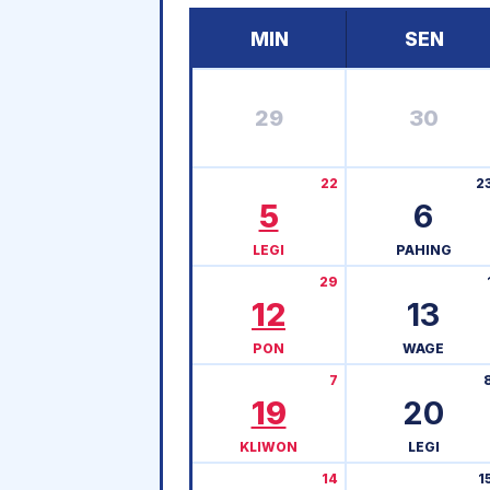
MIN
SEN
29
30
22
2
5
6
LEGI
PAHING
29
12
13
PON
WAGE
7
19
20
KLIWON
LEGI
14
1