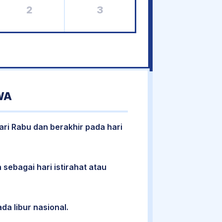
2
3
WA
ari Rabu dan berakhir pada hari
 sebagai hari istirahat atau
da libur nasional.