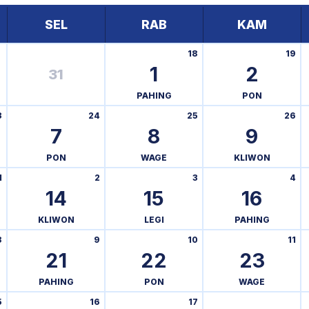
SEL
RAB
KAM
18
19
1
2
31
PAHING
PON
3
24
25
26
7
8
9
PON
WAGE
KLIWON
1
2
3
4
14
15
16
KLIWON
LEGI
PAHING
8
9
10
11
21
22
23
PAHING
PON
WAGE
5
16
17