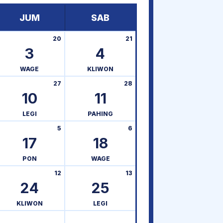
JUM
SAB
20
21
3
4
WAGE
KLIWON
27
28
10
11
LEGI
PAHING
5
6
17
18
PON
WAGE
12
13
24
25
KLIWON
LEGI