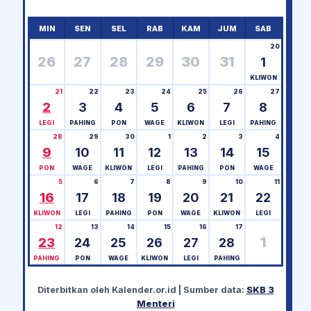
MIN
SEN
SEL
RAB
KAM
JUM
SAB
20
26
27
28
29
30
31
1
KLIWON
21
22
23
24
25
26
27
2
3
4
5
6
7
8
LEGI
PAHING
PON
WAGE
KLIWON
LEGI
PAHING
28
29
30
1
2
3
4
9
10
11
12
13
14
15
PON
WAGE
KLIWON
LEGI
PAHING
PON
WAGE
5
6
7
8
9
10
11
16
17
18
19
20
21
22
KLIWON
LEGI
PAHING
PON
WAGE
KLIWON
LEGI
12
13
14
15
16
17
1
23
24
25
26
27
28
PAHING
PON
WAGE
KLIWON
LEGI
PAHING
Diterbitkan oleh
Kalender.or.id
| Sumber data:
SKB 3
Menteri