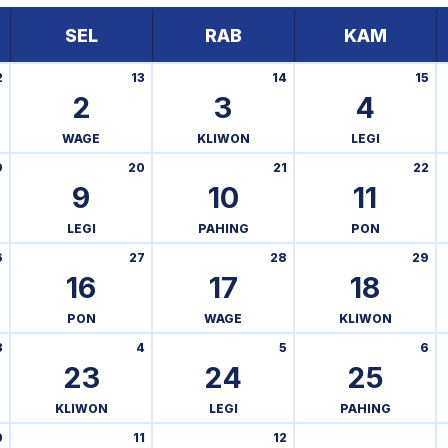
SEL
RAB
KAM
2
13
14
15
2
3
4
WAGE
KLIWON
LEGI
9
20
21
22
9
10
11
LEGI
PAHING
PON
6
27
28
29
16
17
18
PON
WAGE
KLIWON
3
4
5
6
23
24
25
KLIWON
LEGI
PAHING
0
11
12