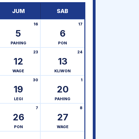
JUM
SAB
16
17
5
6
PAHING
PON
23
24
12
13
WAGE
KLIWON
30
1
19
20
LEGI
PAHING
7
8
26
27
PON
WAGE