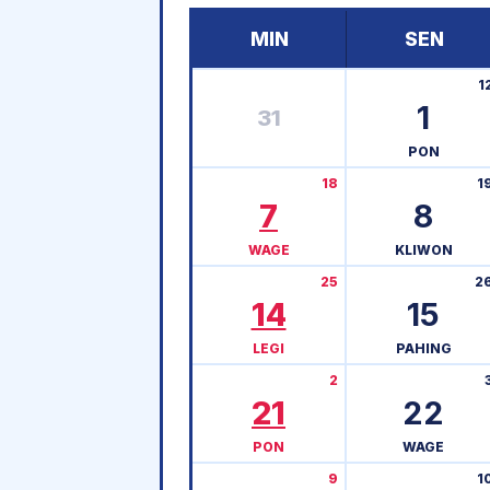
MIN
SEN
1
1
31
PON
18
1
7
8
WAGE
KLIWON
25
2
14
15
LEGI
PAHING
2
21
22
PON
WAGE
9
1