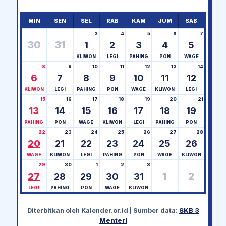
MIN
SEN
SEL
RAB
KAM
JUM
SAB
3
4
5
6
7
30
31
1
2
3
4
5
KLIWON
LEGI
PAHING
PON
WAGE
8
9
10
11
12
13
14
6
7
8
9
10
11
12
KLIWON
LEGI
PAHING
PON
WAGE
KLIWON
LEGI
15
16
17
18
19
20
21
13
14
15
16
17
18
19
PAHING
PON
WAGE
KLIWON
LEGI
PAHING
PON
22
23
24
25
26
27
28
20
21
22
23
24
25
26
WAGE
KLIWON
LEGI
PAHING
PON
WAGE
KLIWON
29
30
1
2
3
1
2
27
28
29
30
31
LEGI
PAHING
PON
WAGE
KLIWON
Diterbitkan oleh
Kalender.or.id
| Sumber data:
SKB 3
Menteri