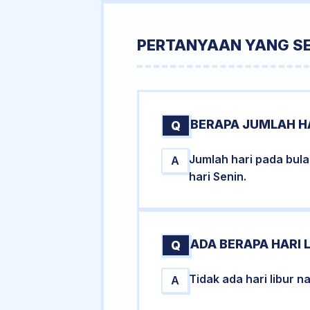
PERTANYAAN YANG S
BERAPA JUMLAH HA
Q
Jumlah hari pada bul
A
hari Senin.
ADA BERAPA HARI 
Q
Tidak ada hari libur 
A