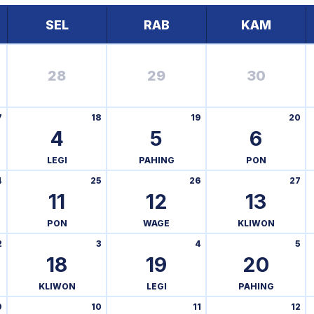
SEL
RAB
KAM
28
29
30
7
18
19
20
4
5
6
LEGI
PAHING
PON
4
25
26
27
11
12
13
PON
WAGE
KLIWON
2
3
4
5
18
19
20
KLIWON
LEGI
PAHING
9
10
11
12