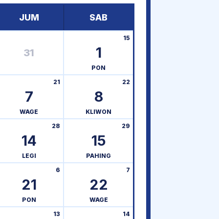
JUM
SAB
15
1
31
PON
21
22
7
8
WAGE
KLIWON
28
29
14
15
LEGI
PAHING
6
7
21
22
PON
WAGE
13
14