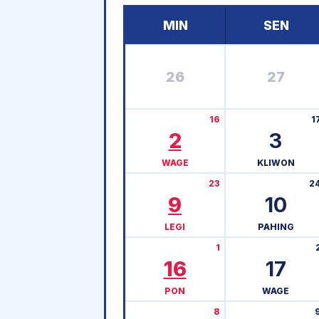
MIN
SEN
26
27
16
1
2
3
WAGE
KLIWON
23
2
9
10
LEGI
PAHING
1
16
17
PON
WAGE
8