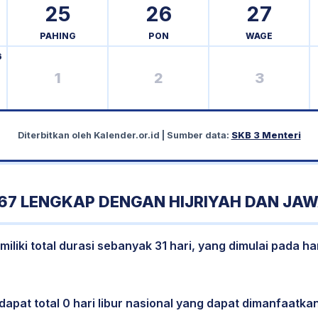
25
26
27
PAHING
PON
WAGE
6
1
2
3
Diterbitkan oleh
Kalender.or.id
| Sumber data:
SKB 3 Menteri
67 LENGKAP DENGAN HIJRIYAH DAN JA
liki total durasi sebanyak 31 hari, yang dimulai pada ha
dapat total 0 hari libur nasional yang dapat dimanfaatkan