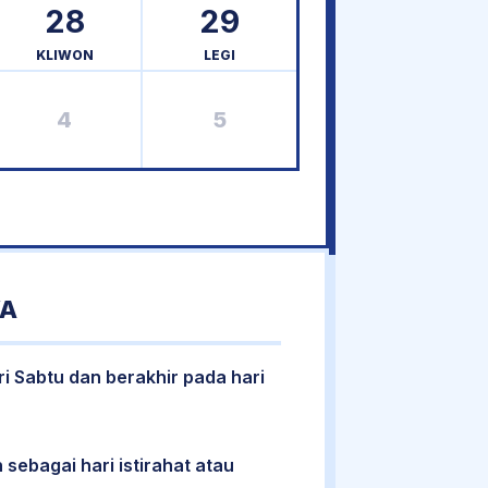
28
29
KLIWON
LEGI
4
5
WA
ri Sabtu dan berakhir pada hari
 sebagai hari istirahat atau