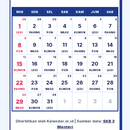
MIN
SEN
SEL
RAB
KAM
JUM
SAB
28
29
30
1
2
3
4
1
2
3
4
5
6
7
LEGI
PAHING
PON
WAGE
KLIWON
LEGI
PAHING
5
6
7
8
9
10
11
8
9
10
11
12
13
14
PON
WAGE
KLIWON
LEGI
PAHING
PON
WAGE
12
13
14
15
16
17
18
15
16
17
18
19
20
21
KLIWON
LEGI
PAHING
PON
WAGE
KLIWON
LEGI
19
20
21
22
23
24
25
22
23
24
25
26
27
28
PAHING
PON
WAGE
KLIWON
LEGI
PAHING
PON
26
27
28
1
2
3
4
29
30
31
WAGE
KLIWON
LEGI
Diterbitkan oleh
Kalender.or.id
| Sumber data:
SKB 3
Menteri