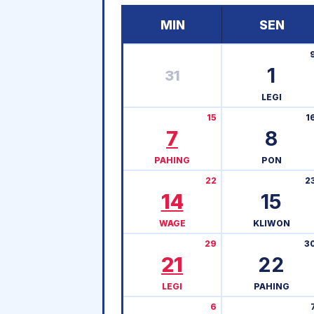
MIN
SEN
1
31
LEGI
15
1
7
8
PAHING
PON
22
2
14
15
WAGE
KLIWON
29
3
21
22
LEGI
PAHING
6