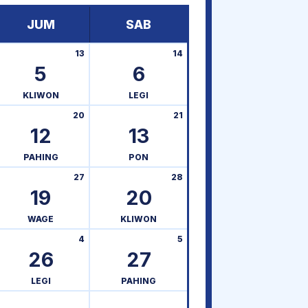
JUM
SAB
13
14
5
6
KLIWON
LEGI
20
21
12
13
PAHING
PON
27
28
19
20
WAGE
KLIWON
4
5
26
27
LEGI
PAHING