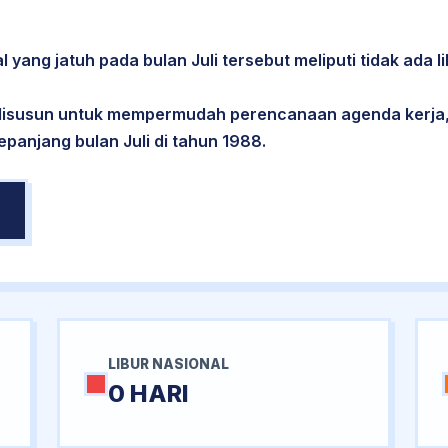
l yang jatuh pada bulan Juli tersebut meliputi tidak ada li
 disusun untuk mempermudah perencanaan agenda kerja,
epanjang bulan Juli di tahun 1988.
LIBUR NASIONAL
0 HARI