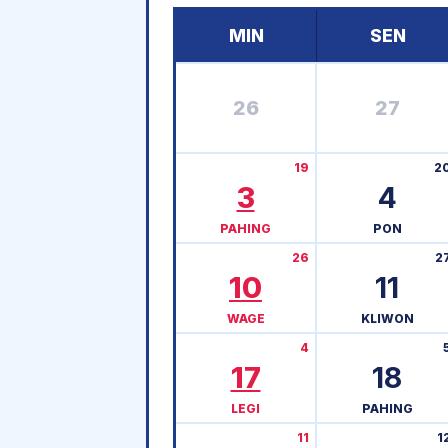
MIN
SEN
26
27
19
2
3
4
PAHING
PON
26
2
10
11
WAGE
KLIWON
4
17
18
LEGI
PAHING
11
1