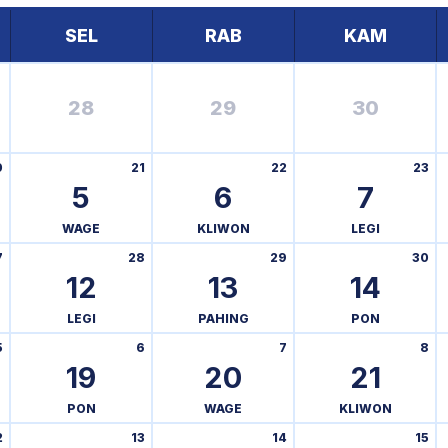
SEL
RAB
KAM
28
29
30
0
21
22
23
5
6
7
WAGE
KLIWON
LEGI
7
28
29
30
12
13
14
LEGI
PAHING
PON
5
6
7
8
19
20
21
PON
WAGE
KLIWON
2
13
14
15