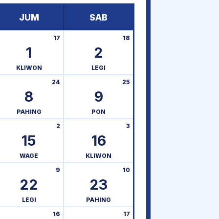
JUM
SAB
17
18
1
2
KLIWON
LEGI
24
25
8
9
PAHING
PON
2
3
15
16
WAGE
KLIWON
9
10
22
23
LEGI
PAHING
16
17