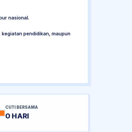
bur nasional.
 kegiatan pendidikan, maupun
CUTI BERSAMA
0 HARI