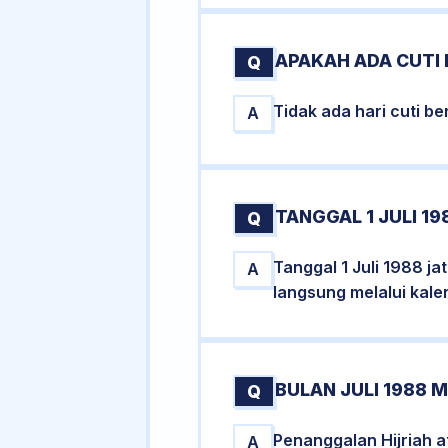
APAKAH ADA CUTI 
Q
Tidak ada hari cuti b
A
TANGGAL 1 JULI 19
Q
Tanggal 1 Juli 1988 ja
A
langsung melalui kale
BULAN JULI 1988 
Q
Penanggalan Hijriah a
A