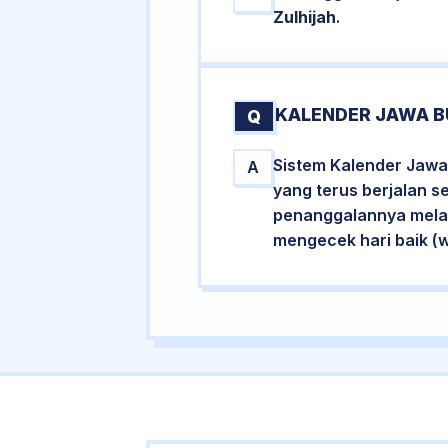
Zulhijah
.
KALENDER JAWA BU
Q
Sistem Kalender Jawa 
A
yang terus berjalan s
penanggalannya melalu
mengecek hari baik (