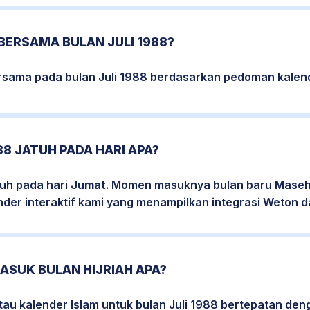
BERSAMA BULAN JULI 1988?
ersama pada bulan Juli 1988 berdasarkan pedoman kalend
88 JATUH PADA HARI APA?
tuh pada hari
Jumat
. Momen masuknya bulan baru Masehi 
nder interaktif kami yang menampilkan integrasi Weton da
MASUK BULAN HIJRIAH APA?
tau kalender Islam untuk bulan Juli 1988 bertepatan de