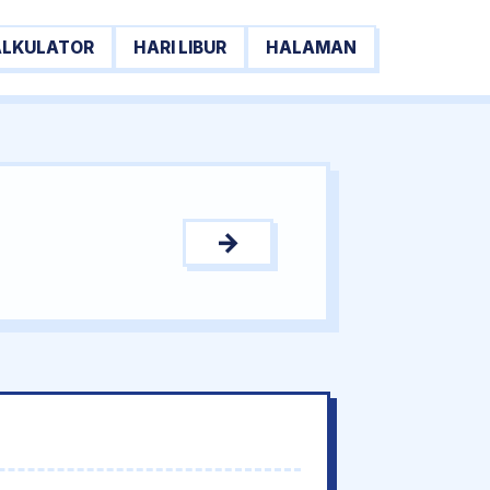
ALKULATOR
HARI LIBUR
HALAMAN
→