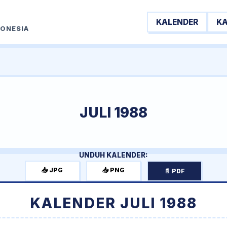
KALENDER
K
DONESIA
JULI 1988
UNDUH KALENDER:
📥 JPG
📥 PNG
📄 PDF
KALENDER JULI 1988