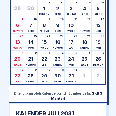
12
13
14
15
16
29
30
1
2
3
4
5
KLIWON
LEGI
PAHING
PON
WAGE
17
18
19
20
21
22
23
6
7
8
9
10
11
12
KLIWON
LEGI
PAHING
PON
WAGE
KLIWON
LEGI
24
25
26
27
28
29
30
13
14
15
16
17
18
19
PAHING
PON
WAGE
KLIWON
LEGI
PAHING
PON
1
2
3
4
5
6
7
20
21
22
23
24
25
26
WAGE
KLIWON
LEGI
PAHING
PON
WAGE
KLIWON
8
9
10
11
12
1
2
27
28
29
30
31
LEGI
PAHING
PON
WAGE
KLIWON
Diterbitkan oleh
Kalender.or.id
| Sumber data:
SKB 3
Menteri
KALENDER JULI 2031