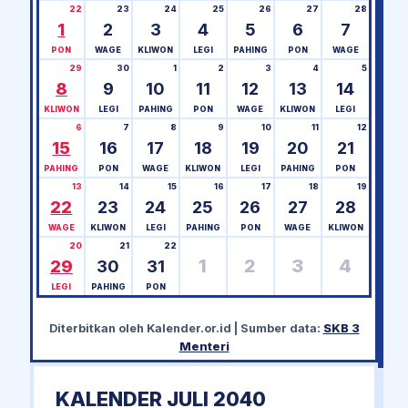
22
23
24
25
26
27
28
1
2
3
4
5
6
7
PON
WAGE
KLIWON
LEGI
PAHING
PON
WAGE
29
30
1
2
3
4
5
8
9
10
11
12
13
14
KLIWON
LEGI
PAHING
PON
WAGE
KLIWON
LEGI
6
7
8
9
10
11
12
15
16
17
18
19
20
21
PAHING
PON
WAGE
KLIWON
LEGI
PAHING
PON
13
14
15
16
17
18
19
22
23
24
25
26
27
28
WAGE
KLIWON
LEGI
PAHING
PON
WAGE
KLIWON
20
21
22
1
2
3
4
29
30
31
LEGI
PAHING
PON
Diterbitkan oleh
Kalender.or.id
| Sumber data:
SKB 3
Menteri
KALENDER JULI 2040