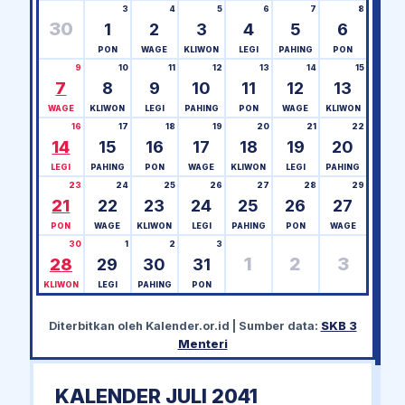
3
4
5
6
7
8
30
1
2
3
4
5
6
PON
WAGE
KLIWON
LEGI
PAHING
PON
9
10
11
12
13
14
15
7
8
9
10
11
12
13
WAGE
KLIWON
LEGI
PAHING
PON
WAGE
KLIWON
16
17
18
19
20
21
22
14
15
16
17
18
19
20
LEGI
PAHING
PON
WAGE
KLIWON
LEGI
PAHING
23
24
25
26
27
28
29
21
22
23
24
25
26
27
PON
WAGE
KLIWON
LEGI
PAHING
PON
WAGE
30
1
2
3
1
2
3
28
29
30
31
KLIWON
LEGI
PAHING
PON
Diterbitkan oleh
Kalender.or.id
| Sumber data:
SKB 3
Menteri
KALENDER JULI 2041