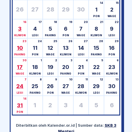
14
15
26
27
28
29
30
1
2
PON
WAGE
16
17
18
19
20
21
22
3
4
5
6
7
8
9
KLIWON
LEGI
PAHING
PON
WAGE
KLIWON
LEGI
23
24
25
26
27
28
29
10
11
12
13
14
15
16
PAHING
PON
WAGE
KLIWON
LEGI
PAHING
PON
30
1
2
3
4
5
6
17
18
19
20
21
22
23
WAGE
KLIWON
LEGI
PAHING
PON
WAGE
KLIWON
7
8
9
10
11
12
13
24
25
26
27
28
29
30
LEGI
PAHING
PON
WAGE
KLIWON
LEGI
PAHING
14
1
2
3
4
5
6
31
PON
Diterbitkan oleh
Kalender.or.id
| Sumber data:
SKB 3
Menteri