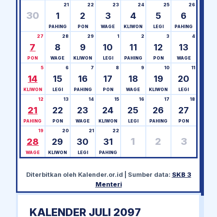
21
22
23
24
25
26
30
1
2
3
4
5
6
PAHING
PON
WAGE
KLIWON
LEGI
PAHING
27
28
29
1
2
3
4
7
8
9
10
11
12
13
PON
WAGE
KLIWON
LEGI
PAHING
PON
WAGE
5
6
7
8
9
10
11
14
15
16
17
18
19
20
KLIWON
LEGI
PAHING
PON
WAGE
KLIWON
LEGI
12
13
14
15
16
17
18
21
22
23
24
25
26
27
PAHING
PON
WAGE
KLIWON
LEGI
PAHING
PON
19
20
21
22
1
2
3
28
29
30
31
WAGE
KLIWON
LEGI
PAHING
Diterbitkan oleh
Kalender.or.id
| Sumber data:
SKB 3
Menteri
KALENDER JULI 2097