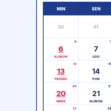
MIN
SEN
30
31
6
6
7
KLIWON
LEGI
13
1
13
14
PAHING
PON
20
2
20
21
WAGE
KLIWON
27
2