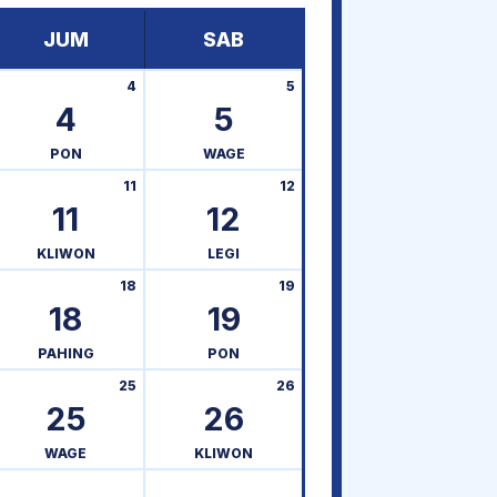
JUM
SAB
4
5
4
5
PON
WAGE
11
12
11
12
KLIWON
LEGI
18
19
18
19
PAHING
PON
25
26
25
26
WAGE
KLIWON