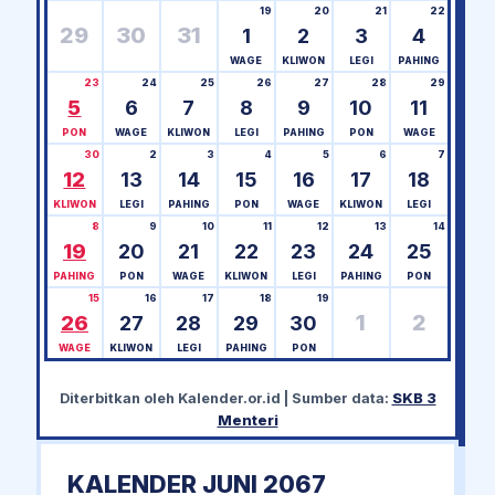
19
20
21
22
29
30
31
1
2
3
4
WAGE
KLIWON
LEGI
PAHING
23
24
25
26
27
28
29
5
6
7
8
9
10
11
PON
WAGE
KLIWON
LEGI
PAHING
PON
WAGE
30
2
3
4
5
6
7
12
13
14
15
16
17
18
KLIWON
LEGI
PAHING
PON
WAGE
KLIWON
LEGI
8
9
10
11
12
13
14
19
20
21
22
23
24
25
PAHING
PON
WAGE
KLIWON
LEGI
PAHING
PON
15
16
17
18
19
1
2
26
27
28
29
30
WAGE
KLIWON
LEGI
PAHING
PON
Diterbitkan oleh
Kalender.or.id
| Sumber data:
SKB 3
Menteri
KALENDER JUNI 2067