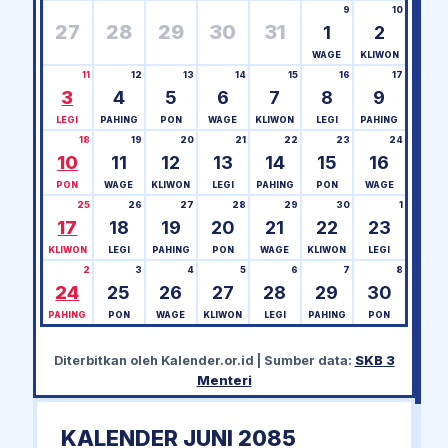
9
10
27
28
29
30
31
1
2
WAGE
KLIWON
11
12
13
14
15
16
17
3
4
5
6
7
8
9
LEGI
PAHING
PON
WAGE
KLIWON
LEGI
PAHING
18
19
20
21
22
23
24
10
11
12
13
14
15
16
PON
WAGE
KLIWON
LEGI
PAHING
PON
WAGE
25
26
27
28
29
30
1
17
18
19
20
21
22
23
KLIWON
LEGI
PAHING
PON
WAGE
KLIWON
LEGI
2
3
4
5
6
7
8
24
25
26
27
28
29
30
PAHING
PON
WAGE
KLIWON
LEGI
PAHING
PON
Diterbitkan oleh
Kalender.or.id
| Sumber data:
SKB 3
Menteri
KALENDER JUNI 2085