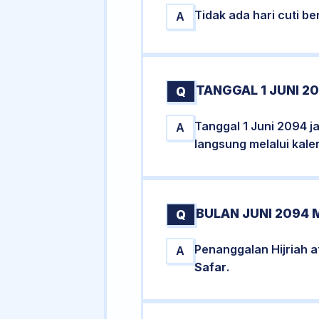
Tidak ada hari cuti 
A
TANGGAL 1 JUNI 2
Q
Tanggal 1 Juni 2094 j
A
langsung melalui kale
BULAN JUNI 2094 
Q
Penanggalan Hijriah a
A
Safar
.