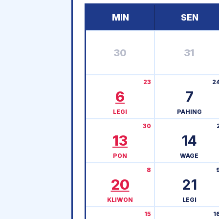
MIN
SEN
30
31
23
2
6
7
LEGI
PAHING
30
13
14
PON
WAGE
8
20
21
KLIWON
LEGI
15
1