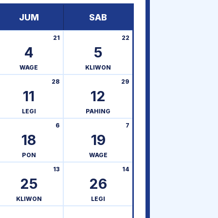
JUM
SAB
21
22
4
5
WAGE
KLIWON
28
29
11
12
LEGI
PAHING
6
7
18
19
PON
WAGE
13
14
25
26
KLIWON
LEGI