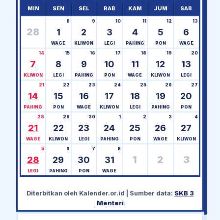
MIN
SEN
SEL
RAB
KAM
JUM
SAB
8
9
10
11
12
13
28
1
2
3
4
5
6
WAGE
KLIWON
LEGI
PAHING
PON
WAGE
14
15
16
17
18
19
20
7
8
9
10
11
12
13
KLIWON
LEGI
PAHING
PON
WAGE
KLIWON
LEGI
21
22
23
24
25
26
27
14
15
16
17
18
19
20
PAHING
PON
WAGE
KLIWON
LEGI
PAHING
PON
28
29
30
1
2
3
4
21
22
23
24
25
26
27
WAGE
KLIWON
LEGI
PAHING
PON
WAGE
KLIWON
5
6
7
8
1
2
3
28
29
30
31
LEGI
PAHING
PON
WAGE
Diterbitkan oleh
Kalender.or.id
| Sumber data:
SKB 3
Menteri