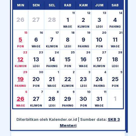
MIN
SEN
SEL
RAB
KAM
JUM
SAB
11
12
13
14
26
27
28
1
2
3
4
WAGE
KLIWON
LEGI
PAHING
15
16
17
18
19
20
21
5
6
7
8
9
10
11
PON
WAGE
KLIWON
LEGI
PAHING
PON
WAGE
22
23
24
25
26
27
28
12
13
14
15
16
17
18
KLIWON
LEGI
PAHING
PON
WAGE
KLIWON
LEGI
29
30
1
2
3
4
5
19
20
21
22
23
24
25
PAHING
PON
WAGE
KLIWON
LEGI
PAHING
PON
6
7
8
9
10
11
1
26
27
28
29
30
31
WAGE
KLIWON
LEGI
PAHING
PON
WAGE
Diterbitkan oleh
Kalender.or.id
| Sumber data:
SKB 3
Menteri