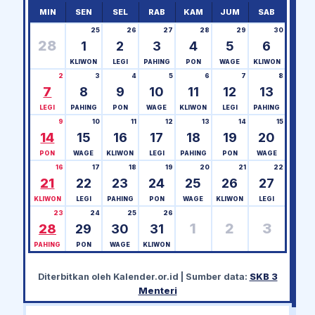
MIN
SEN
SEL
RAB
KAM
JUM
SAB
25
26
27
28
29
30
28
1
2
3
4
5
6
KLIWON
LEGI
PAHING
PON
WAGE
KLIWON
2
3
4
5
6
7
8
7
8
9
10
11
12
13
LEGI
PAHING
PON
WAGE
KLIWON
LEGI
PAHING
9
10
11
12
13
14
15
14
15
16
17
18
19
20
PON
WAGE
KLIWON
LEGI
PAHING
PON
WAGE
16
17
18
19
20
21
22
21
22
23
24
25
26
27
KLIWON
LEGI
PAHING
PON
WAGE
KLIWON
LEGI
23
24
25
26
1
2
3
28
29
30
31
PAHING
PON
WAGE
KLIWON
Diterbitkan oleh
Kalender.or.id
| Sumber data:
SKB 3
Menteri