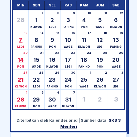
MIN
SEN
SEL
RAB
KAM
JUM
SAB
7
8
9
10
11
12
28
1
2
3
4
5
6
KLIWON
LEGI
PAHING
PON
WAGE
KLIWON
13
14
15
16
17
18
19
7
8
9
10
11
12
13
LEGI
PAHING
PON
WAGE
KLIWON
LEGI
PAHING
20
21
22
23
24
25
26
14
15
16
17
18
19
20
PON
WAGE
KLIWON
LEGI
PAHING
PON
WAGE
27
28
29
30
1
2
3
21
22
23
24
25
26
27
KLIWON
LEGI
PAHING
PON
WAGE
KLIWON
LEGI
4
5
6
7
1
2
3
28
29
30
31
PAHING
PON
WAGE
KLIWON
Diterbitkan oleh
Kalender.or.id
| Sumber data:
SKB 3
Menteri