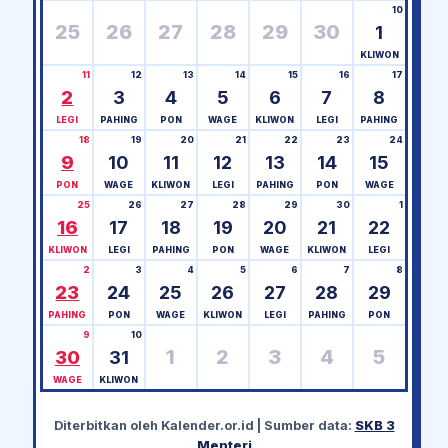
10
25
26
27
28
29
30
1
KLIWON
11
12
13
14
15
16
17
2
3
4
5
6
7
8
LEGI
PAHING
PON
WAGE
KLIWON
LEGI
PAHING
18
19
20
21
22
23
24
9
10
11
12
13
14
15
PON
WAGE
KLIWON
LEGI
PAHING
PON
WAGE
25
26
27
28
29
30
1
16
17
18
19
20
21
22
KLIWON
LEGI
PAHING
PON
WAGE
KLIWON
LEGI
2
3
4
5
6
7
8
23
24
25
26
27
28
29
PAHING
PON
WAGE
KLIWON
LEGI
PAHING
PON
9
10
1
2
3
4
5
30
31
WAGE
KLIWON
Diterbitkan oleh
Kalender.or.id
| Sumber data:
SKB 3
Menteri