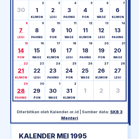
2
3
4
5
6
7
30
1
2
3
4
5
6
KLIWON
LEGI
PAHING
PON
WAGE
KLIWON
8
9
10
11
12
13
14
7
8
9
10
11
12
13
LEGI
PAHING
PON
WAGE
KLIWON
LEGI
PAHING
15
16
17
18
19
20
21
14
15
16
17
18
19
20
PON
WAGE
KLIWON
LEGI
PAHING
PON
WAGE
22
23
24
25
26
27
28
21
22
23
24
25
26
27
KLIWON
LEGI
PAHING
PON
WAGE
KLIWON
LEGI
29
30
1
2
1
2
3
28
29
30
31
PAHING
PON
WAGE
KLIWON
Diterbitkan oleh
Kalender.or.id
| Sumber data:
SKB 3
Menteri
KALENDER MEI 1995