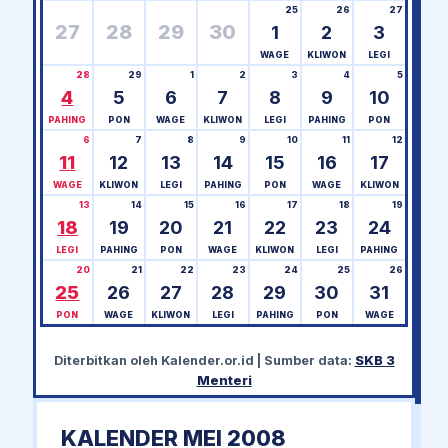
25
26
27
27
28
29
30
1
2
3
WAGE
KLIWON
LEGI
28
29
1
2
3
4
5
4
5
6
7
8
9
10
PAHING
PON
WAGE
KLIWON
LEGI
PAHING
PON
6
7
8
9
10
11
12
11
12
13
14
15
16
17
WAGE
KLIWON
LEGI
PAHING
PON
WAGE
KLIWON
13
14
15
16
17
18
19
18
19
20
21
22
23
24
LEGI
PAHING
PON
WAGE
KLIWON
LEGI
PAHING
20
21
22
23
24
25
26
25
26
27
28
29
30
31
PON
WAGE
KLIWON
LEGI
PAHING
PON
WAGE
Diterbitkan oleh
Kalender.or.id
| Sumber data:
SKB 3
Menteri
KALENDER MEI 2008