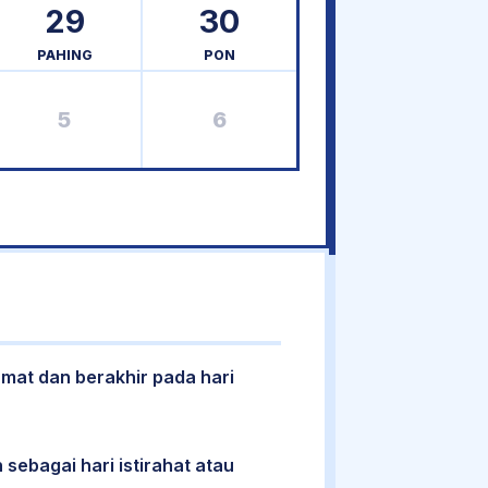
29
30
PAHING
PON
5
6
umat dan berakhir pada hari
 sebagai hari istirahat atau