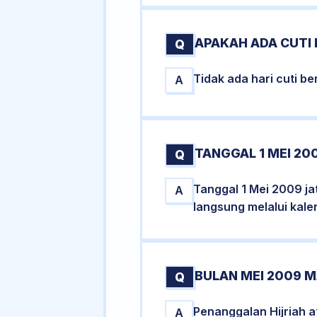
APAKAH ADA CUTI
Q
Tidak ada hari cuti 
A
TANGGAL 1 MEI 20
Q
Tanggal 1 Mei 2009 ja
A
langsung melalui kale
BULAN MEI 2009 M
Q
Penanggalan Hijriah 
A