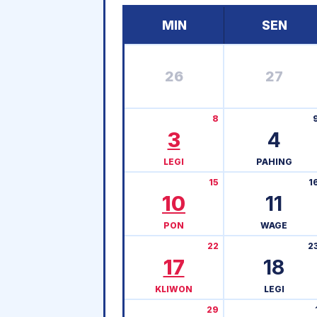
MIN
SEN
26
27
8
3
4
LEGI
PAHING
15
1
10
11
PON
WAGE
22
2
17
18
KLIWON
LEGI
29