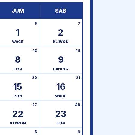
JUM
SAB
6
7
1
2
WAGE
KLIWON
13
14
8
9
LEGI
PAHING
20
21
15
16
PON
WAGE
27
28
22
23
KLIWON
LEGI
5
6