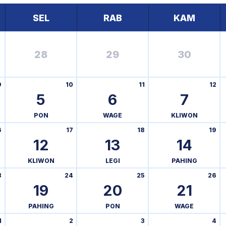
SEL
RAB
KAM
28
29
30
9
10
11
12
5
6
7
PON
WAGE
KLIWON
6
17
18
19
12
13
14
KLIWON
LEGI
PAHING
3
24
25
26
19
20
21
PAHING
PON
WAGE
1
2
3
4