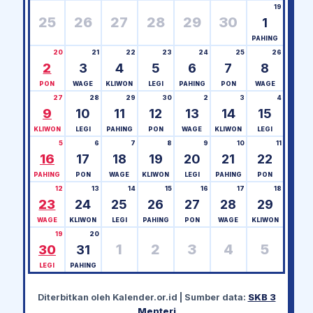
19
25
26
27
28
29
30
1
PAHING
20
21
22
23
24
25
26
2
3
4
5
6
7
8
PON
WAGE
KLIWON
LEGI
PAHING
PON
WAGE
27
28
29
30
2
3
4
9
10
11
12
13
14
15
KLIWON
LEGI
PAHING
PON
WAGE
KLIWON
LEGI
5
6
7
8
9
10
11
16
17
18
19
20
21
22
PAHING
PON
WAGE
KLIWON
LEGI
PAHING
PON
12
13
14
15
16
17
18
23
24
25
26
27
28
29
WAGE
KLIWON
LEGI
PAHING
PON
WAGE
KLIWON
19
20
1
2
3
4
5
30
31
LEGI
PAHING
Diterbitkan oleh
Kalender.or.id
| Sumber data:
SKB 3
Menteri